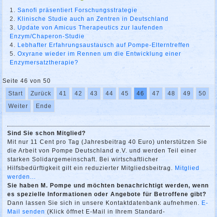
Sanofi präsentiert Forschungsstrategie
Klinische Studie auch an Zentren in Deutschland
Update von Amicus Therapeutics zur laufenden
Enzym/Chaperon-Studie
Lebhafter Erfahrungsaustausch auf Pompe-Elterntreffen
Oxyrane wieder im Rennen um die Entwicklung einer
Enzymersatztherapie?
Seite 46 von 50
Start
Zurück
41
42
43
44
45
46
47
48
49
50
Weiter
Ende
Sind Sie schon Mitglied?
Mit nur 11 Cent pro Tag (Jahresbeitrag 40 Euro) unterstützen Sie
die Arbeit von Pompe Deutschland e.V. und werden Teil einer
starken Solidargemeinschaft. Bei wirtschaftlicher
Hilfsbedürftigkeit gilt ein reduzierter Mitgliedsbeitrag.
Mitglied
werden...
Sie haben M. Pompe und möchten benachrichtigt werden, wenn
es spezielle Informationen oder Angebote für Betroffene gibt?
Dann lassen Sie sich in unsere Kontaktdatenbank aufnehmen.
E-
Mail senden
(Klick öffnet E-Mail in Ihrem Standard-