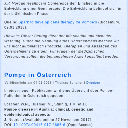
J.P. Morgan Healthcare Conference
den Einstieg in die
Entwicklung einer Gentherapie. Die Entwicklung befindet sich in
der präklinischen Phase.
Quelle:
Spark to develop gene therapy for Pompe's
(Biocentury,
09.01.2018).
Hinweis: Dieser Beitrag dient der Information und nicht der
Werbung. Durch die Nennung eines Unternehmens machen wir
uns nicht automatisch Produkte, Therapien und Aussagen des
Unternehmens zu eigen. Für Fragen der medizinischen
Versorgung sollten die behandelnden Ärzte konsultiert werden.
Pompe in Österreich
Veröffentlicht am 04.01.2018
|
Thomas Schaller
|
Drucken
In einer neuen Publikation wird eine Übersicht über Pompe-
Patienten in Österreich gegeben:
Löscher, W.N., Huemer, M., Stulnig, T.M. et al.
Pompe disease in Austria: clinical, genetic and
epidemiological aspects
J. Neurol. (Available online 27 November 2017)
DOI:
10.1007/s00415-017-8686-6
(Open Access)