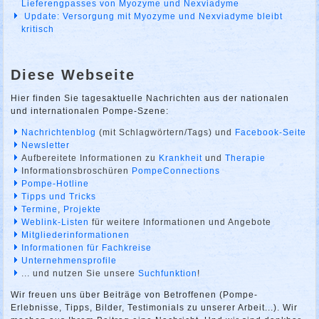
Lieferengpasses von Myozyme und Nexviadyme
Update: Versorgung mit Myozyme und Nexviadyme bleibt
kritisch
Diese Webseite
Hier finden Sie tagesaktuelle Nachrichten aus der nationalen
und internationalen Pompe-Szene:
Nachrichtenblog
(mit Schlagwörtern/Tags) und
Facebook-Seite
Newsletter
Aufbereitete Informationen zu
Krankheit
und
Therapie
Informationsbroschüren
PompeConnections
Pompe-Hotline
Tipps und Tricks
Termine
,
Projekte
Weblink-Listen
für weitere Informationen und Angebote
Mitgliederinformationen
Informationen für Fachkreise
Unternehmensprofile
... und nutzen Sie unsere
Suchfunktion
!
Wir freuen uns über Beiträge von Betroffenen (Pompe-
Erlebnisse, Tipps, Bilder, Testimonials zu unserer Arbeit...). Wir