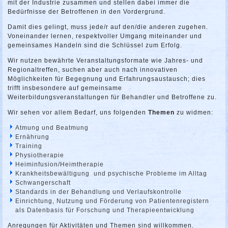
mit der Industrie zusammen und stellen dabei immer die
Bedürfnisse der Betroffenen in den Vordergrund.
Damit dies gelingt, muss jede/r auf den/die anderen zugehen.
Voneinander lernen, respektvoller Umgang miteinander und
gemeinsames Handeln sind die Schlüssel zum Erfolg.
Wir nutzen bewährte Veranstaltungsformate wie Jahres- und
Regionaltreffen, suchen aber auch nach innovativen
Möglichkeiten für Begegnung und Erfahrungsaustausch; dies
trifft insbesondere auf gemeinsame
Weiterbildungsveranstaltungen für Behandler und Betroffene zu.
Wir sehen vor allem Bedarf, uns folgenden
Themen
zu widmen:
Atmung und Beatmung
Ernährung
Training
Physiotherapie
Heiminfusion/Heimtherapie
Krankheitsbewältigung und psychische Probleme im Alltag
Schwangerschaft
Standards in der Behandlung und Verlaufskontrolle
Einrichtung, Nutzung und Förderung von Patientenregistern
als Datenbasis für Forschung und Therapieentwicklung
Anregungen für Aktivitäten und Themen sind willkommen.