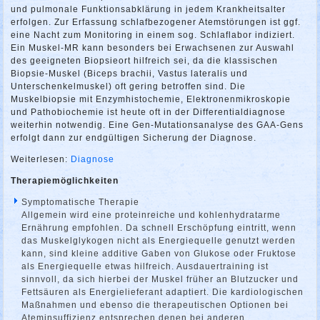
und pulmonale Funktionsabklärung in jedem Krankheitsalter
erfolgen. Zur Erfassung schlafbezogener Atemstörungen ist ggf.
eine Nacht zum Monitoring in einem sog. Schlaflabor indiziert.
Ein Muskel-MR kann besonders bei Erwachsenen zur Auswahl
des geeigneten Biopsieort hilfreich sei, da die klassischen
Biopsie-Muskel (Biceps brachii, Vastus lateralis und
Unterschenkelmuskel) oft gering betroffen sind. Die
Muskelbiopsie mit Enzymhistochemie, Elektronenmikroskopie
und Pathobiochemie ist heute oft in der Differentialdiagnose
weiterhin notwendig. Eine Gen-Mutationsanalyse des GAA-Gens
erfolgt dann zur endgültigen Sicherung der Diagnose.
Weiterlesen:
Diagnose
Therapiemöglichkeiten
Symptomatische Therapie
Allgemein wird eine proteinreiche und kohlenhydratarme
Ernährung empfohlen. Da schnell Erschöpfung eintritt, wenn
das Muskelglykogen nicht als Energiequelle genutzt werden
kann, sind kleine additive Gaben von Glukose oder Fruktose
als Energiequelle etwas hilfreich. Ausdauertraining ist
sinnvoll, da sich hierbei der Muskel früher an Blutzucker und
Fettsäuren als Energielieferant adaptiert. Die kardiologischen
Maßnahmen und ebenso die therapeutischen Optionen bei
Ateminsuffizienz entsprechen denen bei anderen