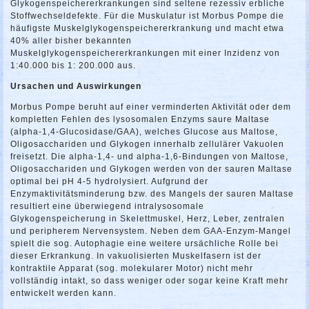
Glykogenspeichererkrankungen sind seltene rezessiv erbliche
Stoffwechseldefekte. Für die Muskulatur ist Morbus Pompe die
häufigste Muskelglykogenspeichererkrankung und macht etwa
40% aller bisher bekannten
Muskelglykogenspeichererkrankungen mit einer Inzidenz von
1:40.000 bis 1: 200.000 aus.
Ursachen und Auswirkungen
Morbus Pompe beruht auf einer verminderten Aktivität oder dem
kompletten Fehlen des lysosomalen Enzyms saure Maltase
(alpha-1,4-Glucosidase/GAA), welches Glucose aus Maltose,
Oligosacchariden und Glykogen innerhalb zellulärer Vakuolen
freisetzt. Die alpha-1,4- und alpha-1,6-Bindungen von Maltose,
Oligosacchariden und Glykogen werden von der sauren Maltase
optimal bei pH 4-5 hydrolysiert. Aufgrund der
Enzymaktivitätsminderung bzw. des Mangels der sauren Maltase
resultiert eine überwiegend intralysosomale
Glykogenspeicherung in Skelettmuskel, Herz, Leber, zentralen
und peripherem Nervensystem. Neben dem GAA-Enzym-Mangel
spielt die sog. Autophagie eine weitere ursächliche Rolle bei
dieser Erkrankung. In vakuolisierten Muskelfasern ist der
kontraktile Apparat (sog. molekularer Motor) nicht mehr
vollständig intakt, so dass weniger oder sogar keine Kraft mehr
entwickelt werden kann.