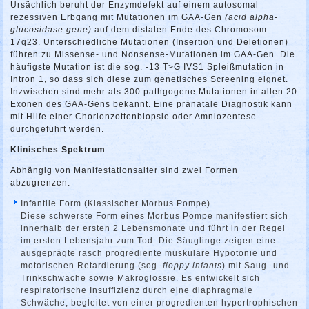
Ursächlich beruht der Enzymdefekt auf einem autosomal
rezessiven Erbgang mit Mutationen im GAA-Gen
(acid alpha-
glucosidase gene)
auf dem distalen Ende des Chromosom
17q23. Unterschiedliche Mutationen (Insertion und Deletionen)
führen zu Missense- und Nonsense-Mutationen im GAA-Gen. Die
häufigste Mutation ist die sog. -13 T>G IVS1 Spleißmutation in
Intron 1, so dass sich diese zum genetisches Screening eignet.
Inzwischen sind mehr als 300 pathgogene Mutationen in allen 20
Exonen des GAA-Gens bekannt. Eine pränatale Diagnostik kann
mit Hilfe einer Chorionzottenbiopsie oder Amniozentese
durchgeführt werden.
Klinisches Spektrum
Abhängig von Manifestationsalter sind zwei Formen
abzugrenzen:
Infantile Form (Klassischer Morbus Pompe)
Diese schwerste Form eines Morbus Pompe manifestiert sich
innerhalb der ersten 2 Lebensmonate und führt in der Regel
im ersten Lebensjahr zum Tod. Die Säuglinge zeigen eine
ausgeprägte rasch progrediente muskuläre Hypotonie und
motorischen Retardierung (sog.
floppy infants
) mit Saug- und
Trinkschwäche sowie Makroglossie. Es entwickelt sich
respiratorische Insuffizienz durch eine diaphragmale
Schwäche, begleitet von einer progredienten hypertrophischen