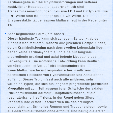
Kardiomegalie mit Herzrhythmusstörungen und seltener
zusätzlicher Hepatopathie. Laborchemisch sind
Transaminasenerhöhungen inklusive LDH und CK typisch. Die
LDH-Werte sind meist höher als die CK-Werte. Die
Enzymrestaktivität der sauren Maltase liegt in der Regel unter
1%.
Spät-beginnende Form (late-onset)
Dieser häufigste Typ kann sich zu jedem Zeitpunkt ab der
Kindheit manifestieren. Nahezu alle juvenilen Pompe-Kinder,
deren Krankheitsbeginn nach dem zweiten Lebensjahr liegt,
haben keine Kardiomyopathie und eine nur langsam
progrediente proximal und axial betonte Myopathie des
Beckengürtels. Die motorische Entwicklung kann deutlich
verzögert sein. Im Verlauf wird insbesondere die
Zwerchfellschwäche mit respiratorischer Insuffizienz und
nächtlichen Episoden von Hypoventilation und Schlafapnoe
auffällig. Dieser Typ umfasst auch alle milderen, sehr
variablen Typen, die sich als langsam progrediente proximaler
Myopathie mit zum Teil ausgeprägter Schwäche der axialen
Rückenmuskulatur darstellt. Haupttodesursache ist die
respiratorische Insuffizienz. In der Regel geben ältere
Patienten ihre ersten Beschwerden um das dreißigste
Lebensjahr an. Schnelles Rennen und Treppensteigen, sowie
aus dem Stuhlaufstehen ohne Armhilfe sind häufig die ersten