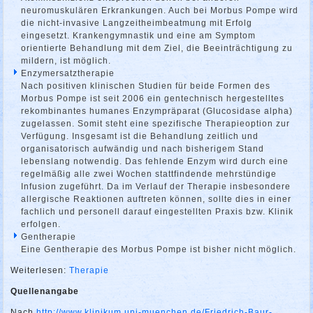
neuromuskulären Erkrankungen. Auch bei Morbus Pompe wird
die nicht-invasive Langzeitheimbeatmung mit Erfolg
eingesetzt. Krankengymnastik und eine am Symptom
orientierte Behandlung mit dem Ziel, die Beeinträchtigung zu
mildern, ist möglich.
Enzymersatztherapie
Nach positiven klinischen Studien für beide Formen des
Morbus Pompe ist seit 2006 ein gentechnisch hergestelltes
rekombinantes humanes Enzympräparat (Glucosidase alpha)
zugelassen. Somit steht eine spezifische Therapieoption zur
Verfügung. Insgesamt ist die Behandlung zeitlich und
organisatorisch aufwändig und nach bisherigem Stand
lebenslang notwendig. Das fehlende Enzym wird durch eine
regelmäßig alle zwei Wochen stattfindende mehrstündige
Infusion zugeführt. Da im Verlauf der Therapie insbesondere
allergische Reaktionen auftreten können, sollte dies in einer
fachlich und personell darauf eingestellten Praxis bzw. Klinik
erfolgen.
Gentherapie
Eine Gentherapie des Morbus Pompe ist bisher nicht möglich.
Weiterlesen:
Therapie
Quellenangabe
Nach
http://www.klinikum.uni-muenchen.de/Friedrich-Baur-