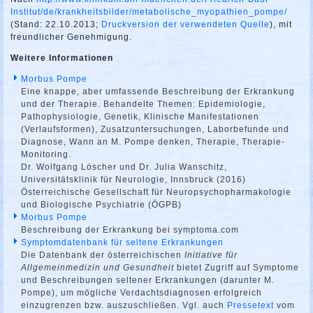
Institut/de/krankheitsbilder/metabolische_myopathien_pompe/
(Stand: 22.10.2013;
Druckversion der verwendeten Quelle
), mit
freundlicher Genehmigung.
Weitere Informationen
Morbus Pompe
Eine knappe, aber umfassende Beschreibung der Erkrankung
und der Therapie. Behandelte Themen: Epidemiologie,
Pathophysiologie, Genetik, Klinische Manifestationen
(Verlaufsformen), Zusatzuntersuchungen, Laborbefunde und
Diagnose, Wann an M. Pompe denken, Therapie, Therapie-
Monitoring.
Dr. Wolfgang Löscher und Dr. Julia Wanschitz,
Universitätsklinik für Neurologie, Innsbruck (2016)
Österreichische Gesellschaft für Neuropsychopharmakologie
und Biologische Psychiatrie (ÖGPB)
Morbus Pompe
Beschreibung der Erkrankung bei symptoma.com
Symptomdatenbank für seltene Erkrankungen
Die Datenbank der österreichischen
Initiative für
Allgemeinmedizin und Gesundheit
bietet Zugriff auf Symptome
und Beschreibungen seltener Erkrankungen (darunter M.
Pompe), um mögliche Verdachtsdiagnosen erfolgreich
einzugrenzen bzw. auszuschließen. Vgl. auch
Pressetext
vom