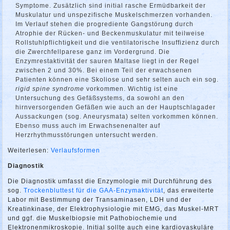
Symptome. Zusätzlich sind initial rasche Ermüdbarkeit der
Muskulatur und unspezifische Muskelschmerzen vorhanden.
Im Verlauf stehen die progrediente Gangstörung durch
Atrophie der Rücken- und Beckenmuskulatur mit teilweise
Rollstuhlpflichtigkeit und die ventilatorische Insuffizienz durch
die Zwerchfellparese ganz im Vordergrund. Die
Enzymrestaktivität der sauren Maltase liegt in der Regel
zwischen 2 und 30%. Bei einem Teil der erwachsenen
Patienten können eine Skoliose und sehr selten auch ein sog.
rigid spine syndrome
vorkommen. Wichtig ist eine
Untersuchung des Gefäßsystems, da sowohl an den
hirnversorgenden Gefäßen wie auch an der Hauptschlagader
Aussackungen (sog. Aneurysmata) selten vorkommen können.
Ebenso muss auch im Erwachsenenalter auf
Herzrhythmusstörungen untersucht werden.
Weiterlesen:
Verlaufsformen
Diagnostik
Die Diagnostik umfasst die Enzymologie mit Durchführung des
sog.
Trockenbluttest für die GAA-Enzymaktivität
, das erweiterte
Labor mit Bestimmung der Transaminasen, LDH und der
Kreatinkinase, der Elektrophysiologie mit EMG, das Muskel-MRT
und ggf. die Muskelbiopsie mit Pathobiochemie und
Elektronenmikroskopie. Initial sollte auch eine kardiovaskuläre