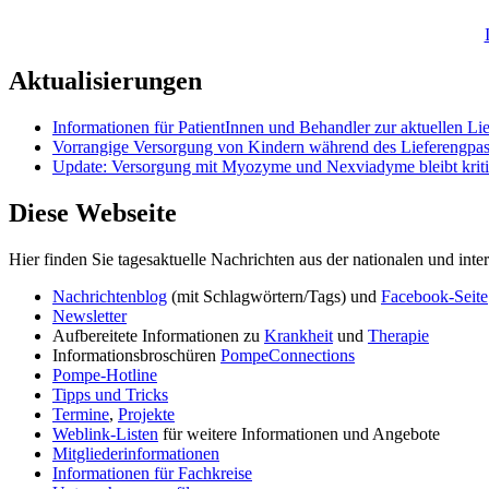
Aktualisierungen
Informationen für PatientInnen und Behandler zur aktuellen Lie
Vorrangige Versorgung von Kindern während des Liefereng
Update: Versorgung mit Myozyme und Nexviadyme bleibt krit
Diese Webseite
Hier finden Sie tagesaktuelle Nachrichten aus der nationalen und int
Nachrichtenblog
(mit Schlagwörtern/Tags) und
Facebook-Seite
Newsletter
Aufbereitete Informationen zu
Krankheit
und
Therapie
Informationsbroschüren
PompeConnections
Pompe-Hotline
Tipps und Tricks
Termine
,
Projekte
Weblink-Listen
für weitere Informationen und Angebote
Mitgliederinformationen
Informationen für Fachkreise