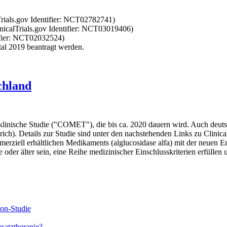
Trials.gov Identifier: NCT02782741)
nicalTrials.gov Identifier: NCT03019406)
tifier: NCT02032524)
al 2019 beantragt werden.
chland
e klinische Studie ("COMET"), die bis ca. 2020 dauern wird. Auch deut
ch). Details zur Studie sind unter den nachstehenden Links zu Clinica
kommerziell erhältlichen Medikaments (alglucosidase alfa) mit der ne
oder älter sein, eine Reihe medizinischer Einschlusskriterien erfüllen
on-Studie
satztherapie?