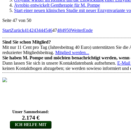
Avrobio entwickelt Gentherapie für M. Pompe
Start einer neuen klinischen Studie mit neuer Enzymvariante v
Seite 47 von 50
Start
Zurück
41
42
43
44
45
46
47
48
49
50
Weiter
Ende
Sind Sie schon Mitglied?
Mit nur 11 Cent pro Tag (Jahresbeitrag 40 Euro) unterstützen Sie die 
reduzierter Mitgliedsbeitrag.
Mitglied werden...
Sie haben M. Pompe und möchten benachrichtigt werden, wenn es
Dann lassen Sie sich in unsere Kontaktdatenbank aufnehmen.
E-Mail
keinen Kontaktbogen abzugeben; sie werden sowieso informiert und er