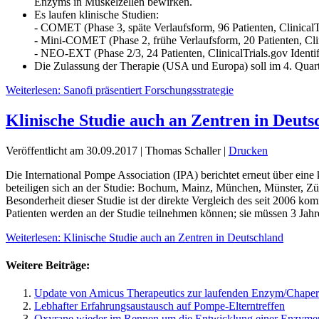
Enzyms in Muskelzellen bewirken.
Es laufen klinische Studien:
- COMET (Phase 3, späte Verlaufsform, 96 Patienten, Clinical
- Mini-COMET (Phase 2, frühe Verlaufsform, 20 Patienten, Cli
- NEO-EXT (Phase 2/3, 24 Patienten, ClinicalTrials.gov Iden
Die Zulassung der Therapie (USA und Europa) soll im 4. Quart
Weiterlesen: Sanofi präsentiert Forschungsstrategie
Klinische Studie auch an Zentren in Deuts
Veröffentlicht am 30.09.2017
|
Thomas Schaller
|
Drucken
Die International Pompe Association (IPA) berichtet erneut über ein
beteiligen sich an der Studie: Bochum, Mainz, München, Münster, Züri
Besonderheit dieser Studie ist der direkte Vergleich des seit 2006 
Patienten werden an der Studie teilnehmen können; sie müssen 3 Jahre 
Weiterlesen: Klinische Studie auch an Zentren in Deutschland
Weitere Beiträge:
Update von Amicus Therapeutics zur laufenden Enzym/Chaper
Lebhafter Erfahrungsaustausch auf Pompe-Elterntreffen
Oxyrane wieder im Rennen um die Entwicklung einer Enzymer