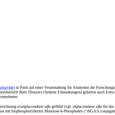
Genzyme
) in Paris auf einer Veranstaltung für Analysten die Forschun
mensbereich
Rare Diseases
(Seltene Erkrankungen) gehören auch Entwi
 entnehmen:
bezeichnung
avalglucosidase alfa
geführt (vgl.
alglucosidase alfa
für das
se mit bisphosphorylierten Mannose-6-Phosphaten ("rhGAA conjugated