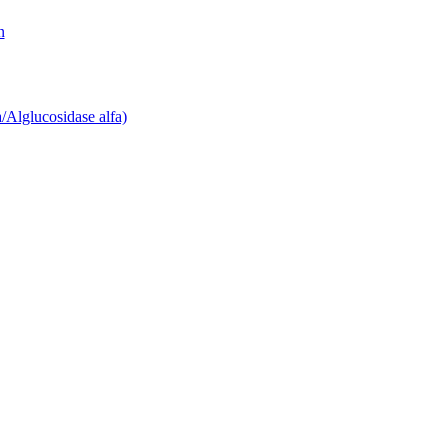
n
/Alglucosidase alfa)