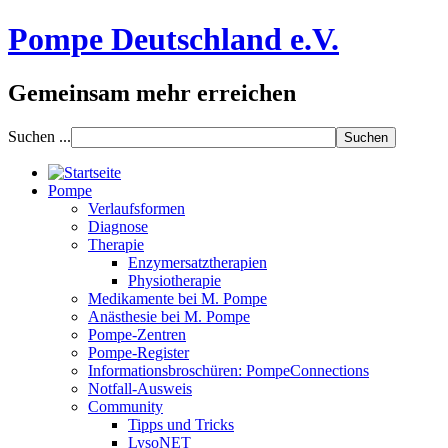
Pompe Deutschland e.V.
Gemeinsam mehr erreichen
Suchen ...
Pompe
Verlaufsformen
Diagnose
Therapie
Enzymersatztherapien
Physiotherapie
Medikamente bei M. Pompe
Anästhesie bei M. Pompe
Pompe-Zentren
Pompe-Register
Informationsbroschüren: PompeConnections
Notfall-Ausweis
Community
Tipps und Tricks
LysoNET