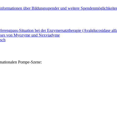
Informationen über Bildungsspender und weitere Spendenmöglichkeite
ferengpass-Situation bei der Enzymersatztherapie (Avalglucosidase alfa
passes von Myozyme und Nexviadyme
isch
ernationalen Pompe-Szene: