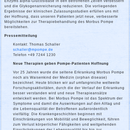
Enzyms alpha-Glucosidase in den betroffenen Zellen verbessern
und die Glykogenanreicherung reduzieren. Die vorliegenden
Ergebnisse der klinischen Zulassungsstudien erfüllen uns mit
der Hoffnung, dass unseren Patienten jetzt neue, verbesserte
Möglichkeiten zur Therapiebehandlung des Morbus Pompe
bereitstehen.
Pressemitteilung
Kontakt: Thomas Schaller
schaller@mpompe.de
Telefon +49 7244 1230
Neue Therapien geben Pompe-Patienten Hoffnung
Vor 25 Jahren wurde die seltene Erkrankung Morbus Pompe
noch als Waisenkind der Medizin (orphan disease)
bezeichnet. Heute blicken wir auf umfangreiche weltweite
Forschungsaktivitäten, durch die der Verlauf der Erkrankung
besser verstanden wird und neue Therapieansätze
entwickelt werden. Bei Morbus Pompe ist das Spektrum der
Symptome und damit die Auswirkungen auf den Alltag und
die Lebensqualität der Betroffenen außerordentlich
vielfältig: Die Krankengeschichten beginnen mit
Einschränkungen von Mobilität und Beweglichkeit, führen
zum Verlust körperlicher Fähigkeiten und weitgehenden
Einschränkungen der Lebensqualität bis hin zur