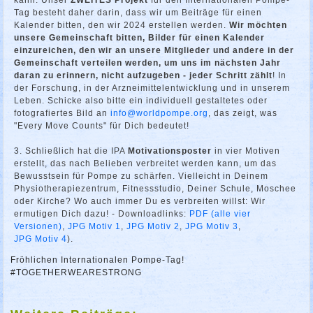
Tag besteht daher darin, dass wir um Beiträge für einen
Kalender bitten, den wir 2024 erstellen werden.
Wir möchten
unsere Gemeinschaft bitten, Bilder für einen Kalender
einzureichen, den wir an unsere Mitglieder und andere in der
Gemeinschaft verteilen werden, um uns im nächsten Jahr
daran zu erinnern, nicht aufzugeben - jeder Schritt zählt
! In
der Forschung, in der Arzneimittelentwicklung und in unserem
Leben. Schicke also bitte ein individuell gestaltetes oder
fotografiertes Bild an
info@worldpompe.org
, das zeigt, was
"Every Move Counts" für Dich bedeutet!
Schließlich hat die IPA
Motivationsposter
in vier Motiven
erstellt, das nach Belieben verbreitet werden kann, um das
Bewusstsein für Pompe zu schärfen. Vielleicht in Deinem
Physiotherapiezentrum, Fitnessstudio, Deiner Schule, Moschee
oder Kirche? Wo auch immer Du es verbreiten willst: Wir
ermutigen Dich dazu! - Downloadlinks:
PDF (alle vier
Versionen)
,
JPG Motiv 1
,
JPG Motiv 2
,
JPG Motiv 3
,
JPG Motiv 4
).
Fröhlichen Internationalen Pompe-Tag!
#TOGETHERWEARESTRONG