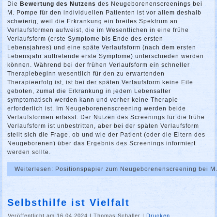
Die
Bewertung des Nutzens
des Neugeborenenscreenings bei
M. Pompe für den individuellen Patienten ist vor allem deshalb
schwierig, weil die Erkrankung ein breites Spektrum an
Verlaufsformen aufweist, die im Wesentlichen in eine frühe
Verlaufsform (erste Symptome bis Ende des ersten
Lebensjahres) und eine späte Verlaufsform (nach dem ersten
Lebensjahr auftretende erste Symptome) unterschieden werden
können. Während bei der frühen Verlaufsform ein schneller
Therapiebeginn wesentlich für den zu erwartenden
Therapieerfolg ist, ist bei der späten Verlaufsform keine Eile
geboten, zumal die Erkrankung in jedem Lebensalter
symptomatisch werden kann und vorher keine Therapie
erforderlich ist. Im Neugeborenenscreening werden beide
Verlaufsformen erfasst. Der Nutzen des Screenings für die frühe
Verlaufsform ist unbestritten, aber bei der späten Verlaufsform
stellt sich die Frage, ob und wie der Patient (oder die Eltern des
Neugeborenen) über das Ergebnis des Screenings informiert
werden sollte.
Weiterlesen: Positionspapier zum Neugeborenenscreening bei 
Selbsthilfe ist Vielfalt
Veröffentlicht am 16.04.2024
|
Thomas Schaller
|
Drucken