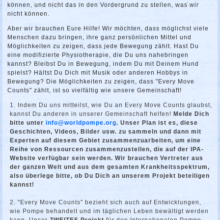
können, und nicht das in den Vordergrund zu stellen, was wir
nicht können.
Aber wir brauchen Eure Hilfe! Wir möchten, dass möglichst viele
Menschen dazu bringen, ihre ganz persönlichen Mittel und
Möglichkeiten zu zeigen, dass jede Bewegung zählt. Hast Du
eine modifizierte Physiotherapie, die Du uns nahebringen
kannst? Bleibst Du in Bewegung, indem Du mit Deinem Hund
spielst? Hältst Du Dich mit Musik oder anderen Hobbys in
Bewegung? Die Möglichkeiten zu zeigen, dass "Every Move
Counts" zählt, ist so vielfältig wie unsere Gemeinschaft!
Indem Du uns mitteilst, wie Du an Every Move Counts glaubst,
kannst Du anderen in unserer Gemeinschaft helfen!
Melde Dich
bitte unter
info@worldpompe.org
. Unser Plan ist es, diese
Geschichten, Videos, Bilder usw. zu sammeln und dann mit
Experten auf diesem Gebiet zusammenzuarbeiten, um eine
Reihe von Ressourcen zusammenzustellen, die auf der IPA-
Website verfügbar sein werden. Wir brauchen Vertreter aus
der ganzen Welt und aus dem gesamten Krankheitsspektrum,
also überlege bitte, ob Du Dich an unserem Projekt beteiligen
kannst!
"Every Move Counts" bezieht sich auch auf Entwicklungen,
wie Pompe behandelt und im täglichen Leben bewältigt werden
kann. Unser
ZWEITES Projekt
für den Internationalen Pompe-