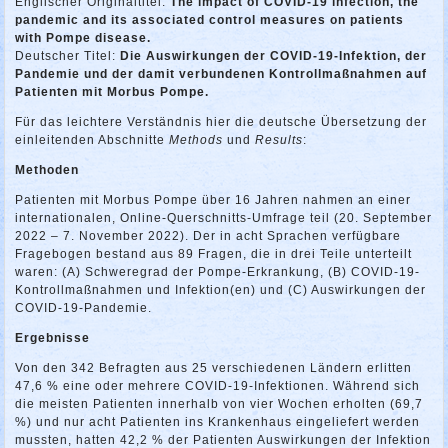
Englischer Originaltitel:
The impact of COVID-19 infection, the
pandemic and its associated control measures on patients
with Pompe disease.
Deutscher Titel:
Die Auswirkungen der COVID-19-Infektion, der
Pandemie und der damit verbundenen Kontrollmaßnahmen auf
Patienten mit Morbus Pompe.
Für das leichtere Verständnis hier die deutsche Übersetzung der
einleitenden Abschnitte
Methods
und
Results
:
Methoden
Patienten mit Morbus Pompe über 16 Jahren nahmen an einer
internationalen, Online-Querschnitts-Umfrage teil (20. September
2022 – 7. November 2022). Der in acht Sprachen verfügbare
Fragebogen bestand aus 89 Fragen, die in drei Teile unterteilt
waren: (A) Schweregrad der Pompe-Erkrankung, (B) COVID-19-
Kontrollmaßnahmen und Infektion(en) und (C) Auswirkungen der
COVID-19-Pandemie.
Ergebnisse
Von den 342 Befragten aus 25 verschiedenen Ländern erlitten
47,6 % eine oder mehrere COVID-19-Infektionen. Während sich
die meisten Patienten innerhalb von vier Wochen erholten (69,7
%) und nur acht Patienten ins Krankenhaus eingeliefert werden
mussten, hatten 42,2 % der Patienten Auswirkungen der Infektion