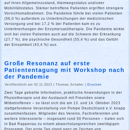
auf ihren Allgemeinzustand, Atemwegsstatus und/oder
Mobilitätsstatus. Stärker betroffene Patienten ergriffen strengere
Vorsichtsmaßnahmen. Die Pandemie führte bei vielen Patienten
(56,0 %) außerdem zu Unterbrechungen der medizinischen
Versorgung und bei 17,2 % der Patienten kam es zu
Unterbrechungen der Enzymersatztherapie. Die Pandemie wirkte
sich bei vielen Patienten auch auf die Schwere der Erkrankung
(27,7 %), die psychische Gesundheit (55,4 %) und das Gefühl
der Einsamkeit (43,4 %) aus.
Große Resonanz auf erste
Patiententagung mit Workshop nach
der Pandemie
Veröffentlicht am 02.11.2023
|
Thomas Schaller
|
Drucken
Zwei Tage geballte Information, praktische Anwendungen in der
Physiotherapie und der Austausch mit Freunden sowie
Mitbetroffenen – so lässt sich die am 13. und 14. Oktober 2023
stattgefundene Veranstaltung von Pompe Deutschland e.V. knapp
zusammenfassen. Mitglieder des Vereins, Fachreferenten und
weitere Interessierte – insgesamt rund 50 Personen – trafen sich
in Bad Rappenau zu einem abwechslungsreichen zweitägigen
Programm. Der erste Tag stand ganz im Zeichen von