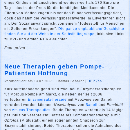
eines Kindes sind anscheinend weniger wert als 170 Euro pro
Tag – das ist der Preis für die benötigten Medikamente. Die
Eltern von Matteo zugen bis vor das Bundesverfassungsgericht,
doch das nahm die Verfassungsbeschwerde im Eilverfahren nicht
an. Der Sozialanwalt spricht von einem "Todesstoß für Menschen
mit Seltenen Erkrankungen".
Die ganze unglaubliche Geschichte
finden Sie auf der Website der Selbsthilfegruppe
, inklusive Links
zu BVG und ersten NDR-Berichten.
Foto: privat
Neue Therapien geben Pompe-
Patienten Hoffnung
Veröffentlicht am 13.07.2023
|
Thomas Schaller
|
Drucken
Kurz aufeinanderfolgend sind zwei neue Enzymersatztherapien
für Morbus Pompe am Markt, die neben der seit 2006
verfügbaren
Enzymersatztherapie
mit Myozyme von Sanofi
verordnet werden können:
Nexviadyme
von
Sanofi
und
Pombiliti
von
Amicus Therapeutics
. Beide Therapien werden als 14-tägige
per Infusion verabreicht, letztere als Kombinationstherapie mit
Opfolda
(Miglustat), einem sogenannten Chaperon zur
Enzymstabilisierung. Beide Therapien sollen die Aufnahme des