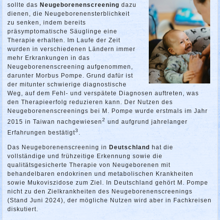
sollte das
Neugeborenenscreening
dazu
dienen, die Neugeborenensterblichkeit
zu senken, indem bereits
präsymptomatische Säuglinge eine
Therapie erhalten. Im Laufe der Zeit
wurden in verschiedenen Ländern immer
mehr Erkrankungen in das
Neugeborenenscreening aufgenommen,
darunter Morbus Pompe. Grund dafür ist
der mitunter schwierige diagnostische
Weg, auf dem Fehl- und verspätete Diagnosen auftreten, was
den Therapieerfolg reduzieren kann. Der Nutzen des
Neugeborenenscreenings bei M. Pompe wurde erstmals im Jahr
2
2015 in Taiwan nachgewiesen
und aufgrund jahrelanger
3
Erfahrungen bestätigt
.
Das Neugeborenenscreening in
Deutschland
hat die
vollständige und frühzeitige Erkennung sowie die
qualitätsgesicherte Therapie von Neugeborenen mit
behandelbaren endokrinen und metabolischen Krankheiten
sowie Mukoviszidose zum Ziel. In Deutschland gehört M. Pompe
nicht zu den Zielkrankheiten des Neugeborenenscreenings
(Stand Juni 2024), der mögliche Nutzen wird aber in Fachkreisen
diskutiert.