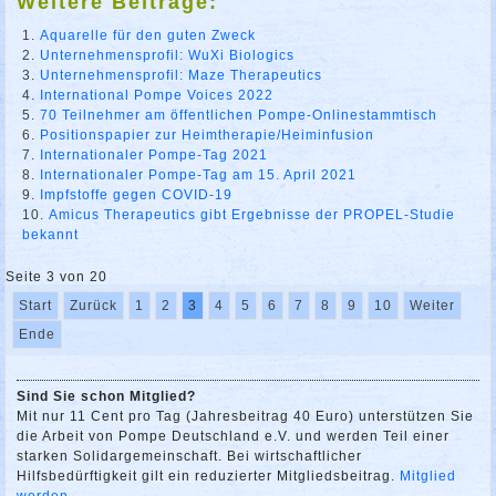
Weitere Beiträge:
Aquarelle für den guten Zweck
Unternehmensprofil: WuXi Biologics
Unternehmensprofil: Maze Therapeutics
International Pompe Voices 2022
70 Teilnehmer am öffentlichen Pompe-Onlinestammtisch
Positionspapier zur Heimtherapie/Heiminfusion
Internationaler Pompe-Tag 2021
Internationaler Pompe-Tag am 15. April 2021
Impfstoffe gegen COVID-19
Amicus Therapeutics gibt Ergebnisse der PROPEL-Studie
bekannt
Seite 3 von 20
Start
Zurück
1
2
3
4
5
6
7
8
9
10
Weiter
Ende
Sind Sie schon Mitglied?
Mit nur 11 Cent pro Tag (Jahresbeitrag 40 Euro) unterstützen Sie
die Arbeit von Pompe Deutschland e.V. und werden Teil einer
starken Solidargemeinschaft. Bei wirtschaftlicher
Hilfsbedürftigkeit gilt ein reduzierter Mitgliedsbeitrag.
Mitglied
werden...