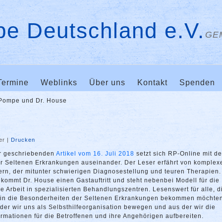
e Deutschland e.V.
GE
Termine
Weblinks
Über uns
Kontakt
Spenden
Pompe und Dr. House
er
|
Drucken
er geschriebenden
Artikel vom 16. Juli 2018
setzt sich RP-Online mit de
r Seltenen Erkrankungen auseinander. Der Leser erfährt von komplex
ern, der mitunter schwierigen Diagnosestellung und teuren Therapien.
ommt Dr. House einen Gastauftritt und steht nebenbei Modell für die
re Arbeit in spezialisierten Behandlungszentren. Lesenswert für alle, d
k in die Besonderheiten der Seltenen Erkrankungen bekommen möchte
n der wir uns als Selbsthilfeorganisation bewegen und aus der wir die
ormationen für die Betroffenen und ihre Angehörigen aufbereiten.