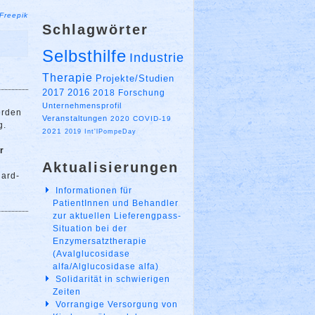
Freepik
Schlagwörter
Selbsthilfe
Industrie
Therapie
Projekte/Studien
2017
2016
2018
Forschung
Unternehmensprofil
erden
Veranstaltungen
2020
COVID-19
g.
2021
2019
Int'lPompeDay
r
Aktualisierungen
dard-
Informationen für
PatientInnen und Behandler
zur aktuellen Lieferengpass-
Situation bei der
Enzymersatztherapie
(Avalglucosidase
alfa/Alglucosidase alfa)
Solidarität in schwierigen
Zeiten
Vorrangige Versorgung von