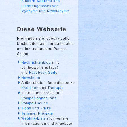
Kindern während des
Lieferengpasses von
Myozyme und Nexviadyme
Diese Webseite
Hier finden Sie tagesaktuelle
Nachrichten aus der nationalen
und internationalen Pompe-
Szene:
Nachrichtenblog
(mit
Schlagwörtern/Tags)
und
Facebook-Seite
Newsletter
Aufbereitete Informationen zu
Krankheit
und
Therapie
Informationsbroschüren
PompeConnections
Pompe-Hotline
Tipps und Tricks
Termine
,
Projekte
Weblink-Listen
für weitere
Informationen und Angebote