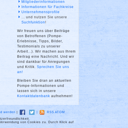
Mitgliederinformationen
Informationen für Fachkreise
Unternehmensprofile
... und nutzen Sie unsere
Suchfunktion
!
Wir freuen uns über Beiträge
von Betroffenen (Pompe-
Erlebnisse, Tipps, Bilder,
Testimonials zu unserer
Arbeit...). Wir machen aus Ihrem
Beitrag eine Nachricht. Und wir
sind dankbar für Anregungen
und Kritik.
Sprechen Sie uns
an!
Bleiben Sie dran an aktuellen
Pompe-Informationen und
lassen sich in unsere
Kontaktdatenbank
aufnehmen!
ied werden
|
|
RSS
ATOM
zerfreundlichkeit.
 Verwendung von Cookies zu. Durch Klick auf