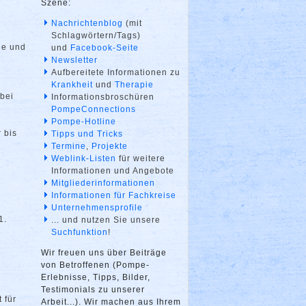
Szene:
Nachrichtenblog
(mit
Schlagwörtern/Tags)
ne und
und
Facebook-Seite
Newsletter
Aufbereitete Informationen zu
Krankheit
und
Therapie
bei
Informationsbroschüren
PompeConnections
Pompe-Hotline
 bis
Tipps und Tricks
Termine
,
Projekte
Weblink-Listen
für weitere
Informationen und Angebote
Mitgliederinformationen
Informationen für Fachkreise
Unternehmensprofile
1.
... und nutzen Sie unsere
Suchfunktion
!
Wir freuen uns über Beiträge
von Betroffenen (Pompe-
Erlebnisse, Tipps, Bilder,
Testimonials zu unserer
 für
Arbeit...). Wir machen aus Ihrem