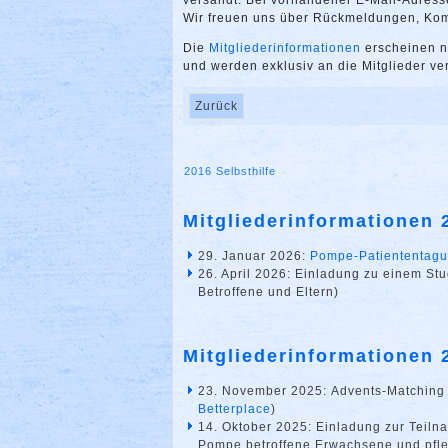
versandt. Bei vorhandener E-Mail-Adresse
Wir freuen uns über Rückmeldungen, Ko
Die
Mitgliederinformationen
erscheinen n
und werden exklusiv an die Mitglieder ve
Zurück
2016
Selbsthilfe
Mitgliederinformationen 
29. Januar 2026:
Pompe-Patiententag
26. April 2026: Einladung zu einem St
Betroffene und Eltern)
Mitgliederinformationen 
23. November 2025: Advents-Matching
Betterplace
)
14. Oktober 2025: Einladung zur Teiln
Pompe betroffene Erwachsene und pfl