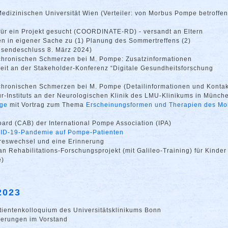
Medizinischen Universität Wien (Verteiler: von Morbus Pompe betroffe
 für ein Projekt gesucht (COORDINATE-RD) - versandt an Eltern
n in eigener Sache zu (1) Planung des Sommertreffens (2)
nsendeschluss 8. März 2024)
 chronischen Schmerzen bei M. Pompe: Zusatzinformationen
eit an der Stakeholder-Konferenz “Digitale Gesundheitsforschung
 chronischen Schmerzen bei M. Pompe (Detailinformationen und Kontak
r-Instituts an der Neurologischen Klinik des LMU-Klinikums in Münch
age
mit Vortrag zum Thema
Erscheinungsformen und Therapien des Mo
ard (CAB) der International Pompe Association (IPA)
ID-19-Pandemie auf Pompe-Patienten
reswechsel und eine Erinnerung
n Rehabilitations-Forschungsprojekt (mit Galileo-Training) für Kinder
e)
2023
ientenkolloquium des Universitätsklinikums Bonn
derungen im Vorstand