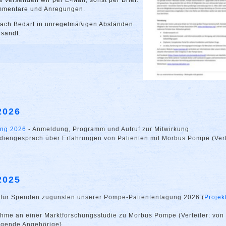
 versenden wir per E-Mail, sonst per Brief.
mmentare und Anregungen.
ach Bedarf in unregelmäßigen Abständen
rsandt.
2026
ung 2026
- Anmeldung, Programm und Aufruf zur Mitwirkung
udiengespräch über Erfahrungen von Patienten mit Morbus Pompe (Vert
2025
 für Spenden zugunsten unserer Pompe-Patiententagung 2026 (
Projek
ahme an einer Marktforschungsstudie zu Morbus Pompe (Verteiler: von
egende Angehörige)