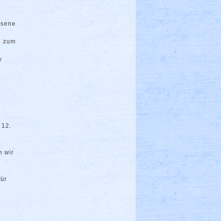
hsene
2 zum
y
 12.
n wir
für