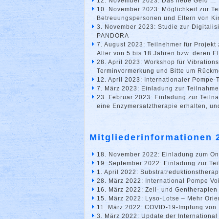
12. November 2023: Das liebe Geld ...
10. November 2023: Möglichkeit zur T
Betreuungspersonen und Eltern von Kin
3. November 2023: Studie zur Digitalis
PANDORA
7. August 2023: Teilnehmer für Projek
Alter von 5 bis 18 Jahren bzw. deren El
28. April 2023: Workshop für Vibratio
Terminvormerkung und Bitte um Rück
12. April 2023: Internationaler Pompe-
7. März 2023: Einladung zur Teilnahme
23. Februar 2023: Einladung zur Teiln
eine Enzymersatztherapie erhalten, und
Mitgliederinformationen 
18. November 2022: Einladung zum O
19. September 2022: Einladung zur T
1. April 2022: Substratreduktionstherap
28. März 2022: International Pompe Vo
16. März 2022: Zell- und Gentherapien
15. März 2022: Lyso-Lotse – Mehr Ori
11. März 2022: COVID-19-Impfung von 
3. März 2022: Update der Internationa