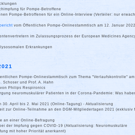
icklungen
schimpfung für Pompe-Betroffene
en Pompe-Betroffenen für ein Online-Interview (Verteiler: nur erwac
bericht
vom Öffentlichen Pompe-Onlinestammtisch am 12. Januar 202
ientenvertretern im Zulassungsprozess der European Medicines Agenc
u lysosomalen Erkrankungen
2021
entlichen Pompe-Onlinestammtisch zum Thema "Verlaufskontrolle" am
B. Schoser und Prof. A. Hahn
 von Philips Respironics
orgung neuromuskulärer Patienten in der Corona-Pandemie: Was habe
 30. April bis 2. Mai 2021 (Online-Tagung) - Aktualisierung
keit zur Online-Teilnahme an den DGM-Mitgliedertagen 2021 (exklusiv 
e an einer Online-Befragung
 bei der Impfung gegen COVID-19 (Aktualisierung: Neuromuskuläre
ung mit hoher Priorität anerkannt)