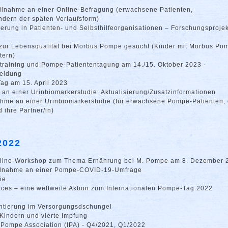
eilnahme an einer Online-Befragung (erwachsene Patienten,
dern der späten Verlaufsform)
ierung in Patienten- und Selbsthilfeorganisationen – Forschungsprojek
t zur Lebensqualität bei Morbus Pompe gesucht (Kinder mit Morbus Po
tern)
nstraining und Pompe-Patiententagung am 14./15. Oktober 2023 -
meldung
Tag am 15. April 2023
 an einer Urinbiomarkerstudie: Aktualisierung/Zusatzinformationen
ahme an einer Urinbiomarkerstudie (für erwachsene Pompe-Patienten, 
 ihre Partner/in)
2022
nline-Workshop zum Thema Ernährung bei M. Pompe am 8. Dezember
eilnahme an einer Pompe-COVID-19-Umfrage
ie
ices – eine weltweite Aktion zum Internationalen Pompe-Tag 2022
entierung im Versorgungsdschungel
Kindern und vierte Impfung
l Pompe Association (IPA) - Q4/2021, Q1/2022