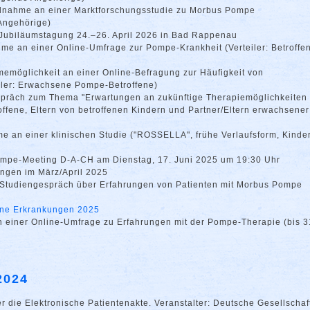
ilnahme an einer Marktforschungsstudie zu Morbus Pompe
 Angehörige)
ubiläumstagung 24.–26. April 2026 in Bad Rappenau
hme an einer Online-Umfrage zur Pompe-Krankheit (Verteiler: Betroffe
memöglichkeit an einer Online-Befragung zur Häufigkeit von
iler: Erwachsene Pompe-Betroffene)
spräch zum Thema "Erwartungen an zukünftige Therapiemöglichkeiten 
ffene, Eltern von betroffenen Kindern und Partner/Eltern erwachsener
me an einer klinischen Studie ("ROSSELLA", frühe Verlaufsform, Kinder
ompe-Meeting D-A-CH am Dienstag, 17. Juni 2025 um 19:30 Uhr
ungen im März/April 2025
 Studiengespräch über Erfahrungen von Patienten mit Morbus Pompe
ne Erkrankungen 2025
n einer Online-Umfrage zu Erfahrungen mit der Pompe-Therapie (bis 3
2024
die Elektronische Patientenakte. Veranstalter: Deutsche Gesellschaft