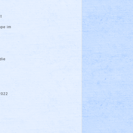
t
mpe im
die
 2022