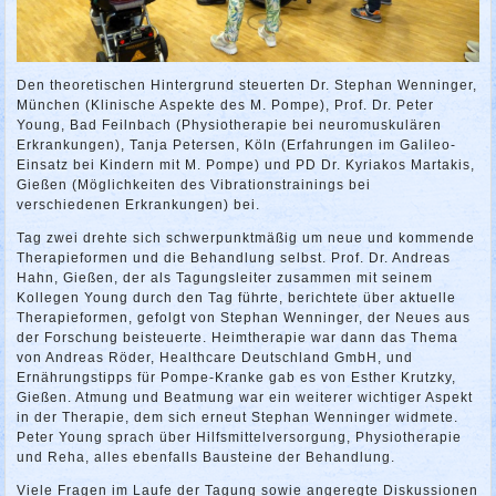
Den theoretischen Hintergrund steuerten Dr. Stephan Wenninger,
München (Klinische Aspekte des M. Pompe), Prof. Dr. Peter
Young, Bad Feilnbach (Physiotherapie bei neuromuskulären
Erkrankungen), Tanja Petersen, Köln (Erfahrungen im Galileo-
Einsatz bei Kindern mit M. Pompe) und PD Dr. Kyriakos Martakis,
Gießen (Möglichkeiten des Vibrationstrainings bei
verschiedenen Erkrankungen) bei.
Tag zwei drehte sich schwerpunktmäßig um neue und kommende
Therapieformen und die Behandlung selbst. Prof. Dr. Andreas
Hahn, Gießen, der als Tagungsleiter zusammen mit seinem
Kollegen Young durch den Tag führte, berichtete über aktuelle
Therapieformen, gefolgt von Stephan Wenninger, der Neues aus
der Forschung beisteuerte. Heimtherapie war dann das Thema
von Andreas Röder, Healthcare Deutschland GmbH, und
Ernährungstipps für Pompe-Kranke gab es von Esther Krutzky,
Gießen. Atmung und Beatmung war ein weiterer wichtiger Aspekt
in der Therapie, dem sich erneut Stephan Wenninger widmete.
Peter Young sprach über Hilfsmittelversorgung, Physiotherapie
und Reha, alles ebenfalls Bausteine der Behandlung.
Viele Fragen im Laufe der Tagung sowie angeregte Diskussionen