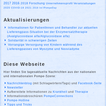
2017
2016
2018
Forschung
Unternehmensprofil
Veranstaltungen
2020
COVID-19
2021
2019
Int'lPompeDay
Aktualisierungen
Informationen für PatientInnen und Behandler zur aktuellen
Lieferengpass-Situation bei der Enzymersatztherapie
(Avalglucosidase alfa/Alglucosidase alfa)
Solidarität in schwierigen Zeiten
Vorrangige Versorgung von Kindern während des
Lieferengpasses von Myozyme und Nexviadyme
Diese Webseite
Hier finden Sie tagesaktuelle Nachrichten aus der nationalen
und internationalen Pompe-Szene:
Nachrichtenblog
(mit Schlagwörtern/Tags) und
Facebook-Seite
Newsletter
Aufbereitete Informationen zu
Krankheit
und
Therapie
Informationsbroschüren
PompeConnections
Pompe-Hotline
Tipps und Tricks