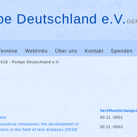
e Deutschland e.V.
GE
Termine
Weblinks
Über uns
Kontakt
Spenden
2018 - Pompe Deutschland e.V.
Veröffentlichung
ase
30.11.-0001
maceutical companies: the development of
30.11.-0001
ions in the field of rare diseases (2018)